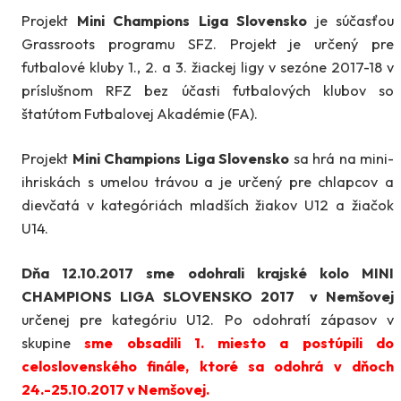
Projekt
Mini Champions Liga Slovensko
je súčasťou
Grassroots programu SFZ. Projekt je určený pre
futbalové kluby 1., 2. a 3. žiackej ligy v sezóne 2017-18 v
príslušnom RFZ bez účasti futbalových klubov so
štatútom Futbalovej Akadémie (FA).
Projekt
Mini Champions Liga Slovensko
sa hrá na mini-
ihriskách s umelou trávou a je určený pre chlapcov a
dievčatá v kategóriách mladších žiakov U12 a žiačok
U14.
Dňa 12.10.2017 sme odohrali krajské kolo MINI
CHAMPIONS LIGA SLOVENSKO 2017 v Nemšovej
určenej pre kategóriu U12. Po odohratí zápasov v
skupine
sme obsadili 1. miesto a postúpili do
celoslovenského finále, ktoré sa odohrá v dňoch
24.-25.10.2017 v Nemšovej.