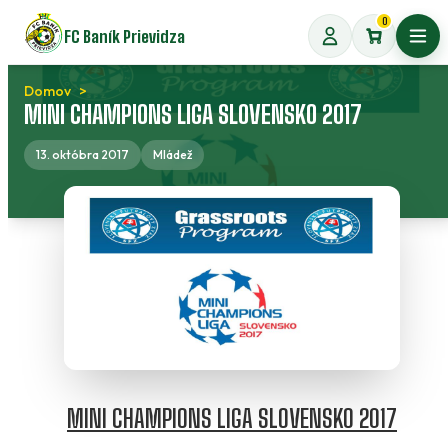
Preskočiť
0
FC Baník Prievidza
na
Otvo
obsah
Domov
MINI CHAMPIONS LIGA SLOVENSKO 2017
13. októbra 2017
Mládež
MINI CHAMPIONS LIGA SLOVENSKO 2017