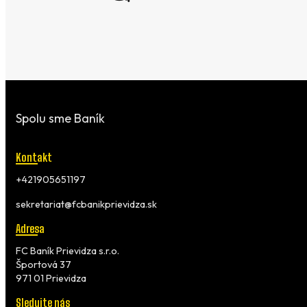
Spolu sme Baník
Kontakt
+421905651197
sekretariat@fcbanikprievidza.sk
Adresa
FC Baník Prievidza s.r.o.
Športová 37
971 01 Prievidza
Sledujte nás