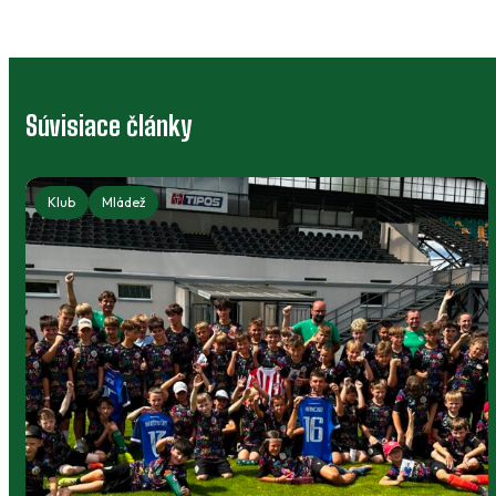
Súvisiace články
 - Starší žiaci
Klub
Mládež