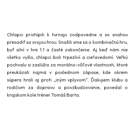
Chlapci pristúpili k turnaju zodpovedne a so snahou
presadiť sa svojou hrou. Snažili sme sa o kombinačnú hru,
byť silní v hre 1:1 a časté zakončenie. Aj keď nám nie
všetko vyšlo, chlapci boli trpezliví a cieľavedomí. Veľkú
pochvalu si zaslúžia za morálno-vôľové vlastnosti, ktoré
preukázali najmä v poslednom zápase, kde okrem
súpera hrali aj proti „iným vplyvom“. Ďakujem klubu a
rodičom za dopravu a povzbudzovanie, povedal o
krajskom kole tréner Tomáš Barta.