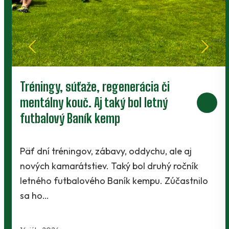
Podporte rast najmenších Baníkov
darovaním dvoch percent z vašich
daní
Blíži sa záver marca a to znamená jediné -
daňové povinnosti. Avšak z povinnosti sa môže
stať aj príjemné potešenie.…