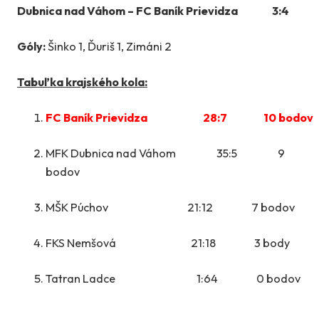
Dubnica nad Váhom – FC Baník Prievidza 3:4
Góly:
Šinko 1, Ďuriš 1, Zimáni 2
Tabuľka krajského kola:
FC Baník Prievidza 28:7 10 bodov
MFK Dubnica nad Váhom 35:5 9
bodov
MŠK Púchov 21:12 7 bodov
FKS Nemšová 21:18 3 body
Tatran Ladce 1:64 0 bodov