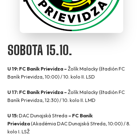
SOBOTA 15.10.
U 19:
FC Baník Prievidza –
Žolík Malacky (štadión FC
Baník Prievidza, 10:00) / 10. kolo II. LSD
U 17:
FC Baník Prievidza –
Žolík Malacky (štadión FC
Baník Prievidza, 12:30) / 10. kolo II. LMD
U 15:
DAC Dunajská Streda
–
FC Baník
Prievidza
(Akadémia DAC Dunajská Streda, 10:00) / 8.
kolo I. LSŽ