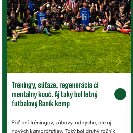
Podporte rast najmenších Baníkov
darovaním dvoch percent z vašich
daní
Blíži sa záver marca a to znamená jediné -
daňové povinnosti. Avšak z povinnosti sa môže