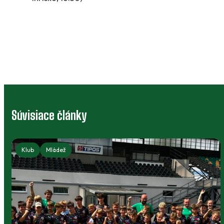
Súvisiace články
ší žiaci - Ženy
Klub
Mládež