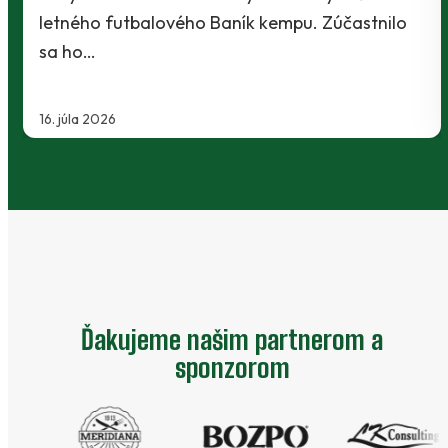
stať aj príjemné potešenie.…
20. februára 2026
…
Ďakujeme našim partnerom a
sponzorom