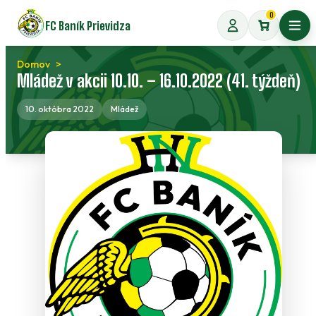
Preskočiť
0
FC Baník Prievidza
na
Otvo
obsah
Domov
Mládež v akcii 10.10. – 16.10.2022 (41. týždeň)
10. októbra 2022
Mládež