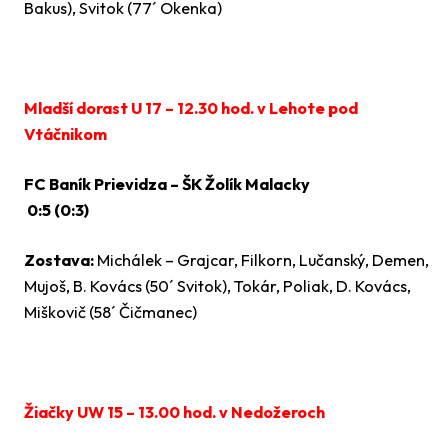
Bakus), Svitok (77´ Okenka)
Mladší dorast U 17 – 12.30 hod. v Lehote pod
Vtáčnikom
FC Baník Prievidza – ŠK Žolík Malacky
0:5 (0:3)
Zostava:
Michálek – Grajcar, Filkorn, Lučanský, Demen,
Mujoš, B. Kovács (50´ Svitok), Tokár, Poliak, D. Kovács,
Miškovič (58´ Čičmanec)
Žiačky UW 15 – 13.00 hod. v Nedožeroch