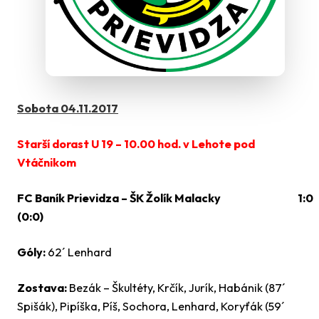
Sobota 04.11.2017
Starší dorast U 19 – 10.00 hod. v Lehote pod
Vtáčnikom
FC Baník Prievidza – ŠK Žolík Malacky 1:0
(0:0)
Góly:
62´ Lenhard
Zostava:
Bezák – Škultéty, Krčík, Jurík, Habánik (87´
Spišák), Pipíška, Píš, Sochora, Lenhard, Koryťák (59´