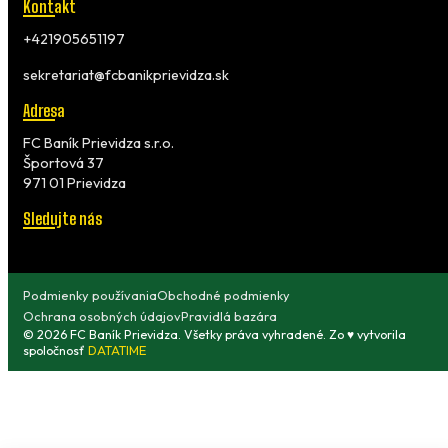
Kontakt
+421905651197
sekretariat@fcbanikprievidza.sk
Adresa
FC Baník Prievidza s.r.o.
Športová 37
971 01 Prievidza
Sledujte nás
Podmienky používania
Obchodné podmienky
Ochrana osobných údajov
Pravidlá bazára
© 2026 FC Baník Prievidza. Všetky práva vyhradené. Zo ♥ vytvorila
spoločnosť
DATATIME