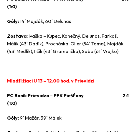
(1:0)
Góly:
14´ Majdák, 60´ Delunas
Zostava:
Ivaška – Kupec, Konečný, Delunas, Farkaš,
Málik (43´ Dadík), Procháska, Oller (54´ Toma), Majdák
(43´ Medlík), Ilčík (43´ Gramblička), Sabo (61´ Vrajko)
Mladší žiaci U 13 – 12.00 hod. v Prievidzi
FC Baník Prievidza – PFK Piešťany 2:1
(1:0)
Góly:
9´ Mažár, 39´ Málek