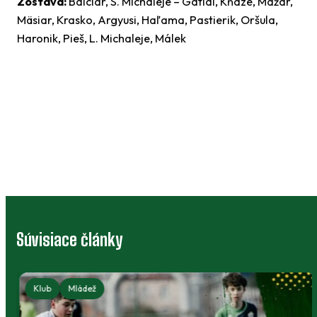
Zostava:
Balciar, S. Michaleje – Gatial, Kňaze, Mažár,
Mäsiar, Krasko, Argyusi, Haľama, Pastierik, Oršula,
Haronik, Pieš, L. Michaleje, Málek
Súvisiace články
ší žiaci - Ženy
Klub
Mládež