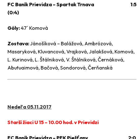
FC Baník Prievidza – Spartak Trnava 1:5
(0:4)
Góly:
47´ Komová
Zostava:
Jánošíková – Balážová, Ambrózová,
Masaryková, Kluvancová, Vrajková, Jalakšová, Komová,
L. Kurinová, L. Štálniková, V. Štálniková, Černáková,
Abutuaimová, Bačová, Sondorová, Čerňanská
Nedeľa 05.11.2017
Starší žiaci U 15 – 10.00 hod. v Prievidzi
FC Baník Prievidza – PFK Piešťany 2:0