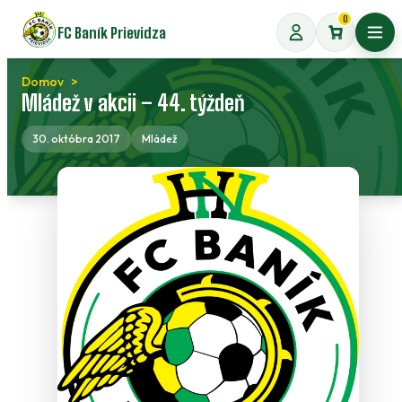
Preskočiť
0
FC Baník Prievidza
na
Otvo
obsah
Domov
Mládež v akcii – 44. týždeň
30. októbra 2017
Mládež