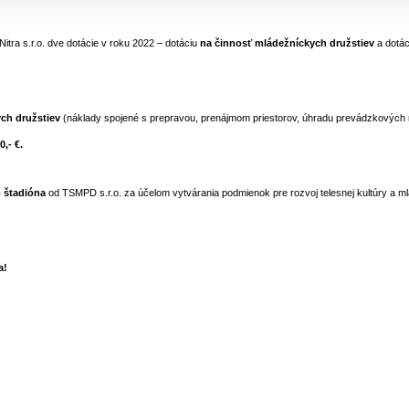
itra s.r.o. dve dotácie v roku 2022 – dotáciu
na činnosť mládežníckych družstiev
a dotá
ych družstiev
(náklady spojené s prepravou, prenájmom priestorov, úhradu prevádzkových n
,- €.
o štadióna
od TSMPD s.r.o. za účelom vytvárania podmienok pre rozvoj telesnej kultúry a 
a!