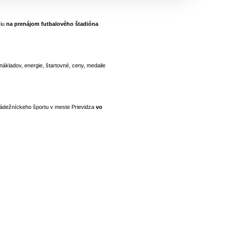
ciu
na prenájom futbalového štadióna
ákladov, energie, štartovné, ceny, medaile
mládežníckeho športu v meste Prievidza
vo