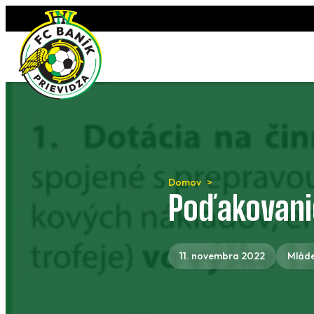
Preskočiť
na
obsah
Domov
Poďakovani
11. novembra 2022
Mlád