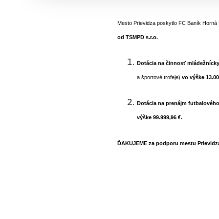
Mesto Prievidza poskytlo FC Baník Horná N
od TSMPD s.r.o.
Dotácia na činnosť mládežníck
a športové trofeje)
vo výške 13.000
Dotácia na prenájm futbalovéh
výške 99.999,96 €.
ĎAKUJEME za podporu mestu Prievidz