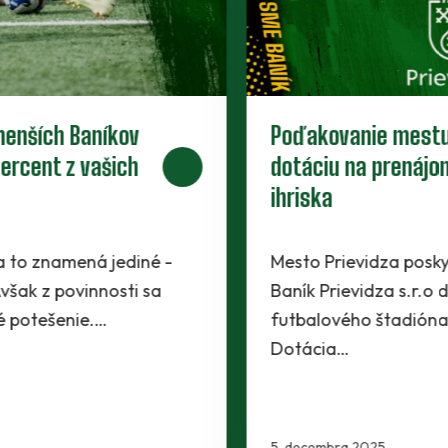
Starší žiaci uzatvorili jesennú časť.
Pätnástka prehrala, štrnástka
získala bod
Počas uplynulého víkendu sa v akcii
predstavili už iba dve banícke kategórie.
Výbery starších žiakov narazili na Trenčín.
Pätnástka ťahala…
2. decembra 2025