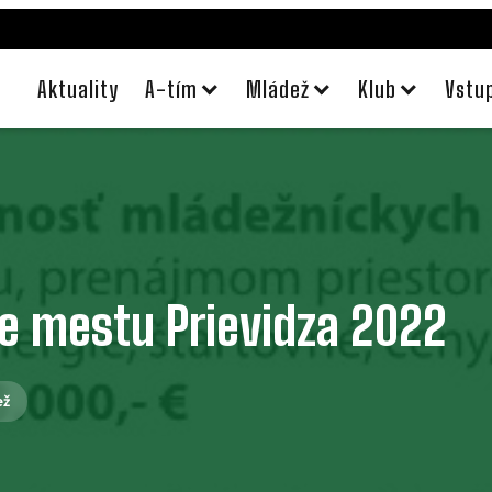
Aktuality
A-tím
Mládež
Klub
Vstu
e mestu Prievidza 2022
ež