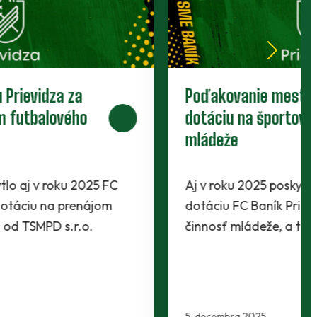
Pätnástka zdolala Slovan.
Štrnástka s belasými vysoko padla.
Uspeli dorastenkyne, juniorky sa
delili
Čas mládežníckych zápasov sa postupne v
tomto roku napĺňa. Starší žiaci hostili
bratislavský Slovan. Štrnástka dostala lekciu.
O rok starší…
24. novembra 2025