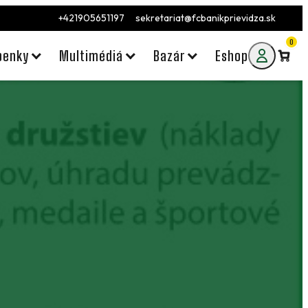
+421905651197
sekretariat@fcbanikprievidza.sk
0
penky
Multimédiá
Bazár
Eshop