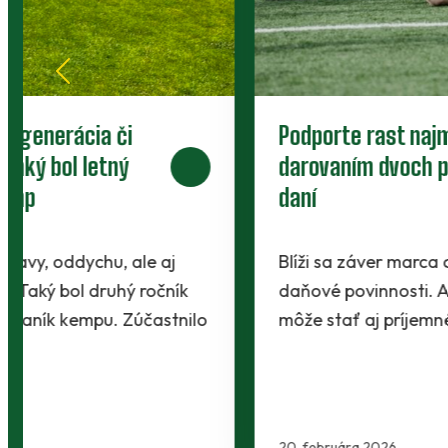
Poďakovanie mestu Prievidza za
dotáciu na športovú činnosť
mládeže
Aj v roku 2025 poskytlo mesto Prievidza
dotáciu FC Baník Prievidza s.r.o. na športovú
činnosť mládeže, a to vo výške…
5. decembra 2025