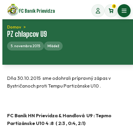
Preskočiť
0
FC Baník Prievidza
na
Otvo
obsah
Domov
PZ chlapcov U9
5. novembra 2015
Mládež
Dňa 30.10.2015 sme odohrali prípravný zápas v
Bystričanoch proti Tempu Partizánske U10 .
FC Baník HN Prievidza & Handlová U9 : Tepmo
Partizánske U10 4 :8 ( 2:3 , 0:4, 2:1)