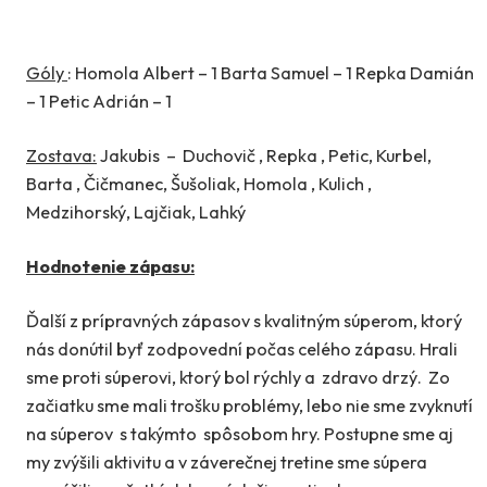
Góly
: Homola Albert – 1 Barta Samuel – 1 Repka Damián
– 1 Petic Adrián – 1
Zostava:
Jakubis – Duchovič , Repka , Petic, Kurbel,
Barta , Čičmanec, Šušoliak, Homola , Kulich ,
Medzihorský, Lajčiak, Lahký
Hodnotenie zápasu:
Ďalší z prípravných zápasov s kvalitným súperom, ktorý
nás donútil byť zodpovední počas celého zápasu. Hrali
sme proti súperovi, ktorý bol rýchly a zdravo drzý. Zo
začiatku sme mali trošku problémy, lebo nie sme zvyknutí
na súperov s takýmto spôsobom hry. Postupne sme aj
my zvýšili aktivitu a v záverečnej tretine sme súpera