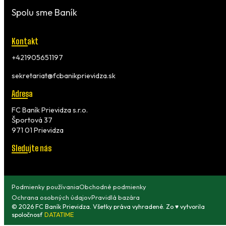
Spolu sme Baník
Kontakt
+421905651197
sekretariat@fcbanikprievidza.sk
Adresa
FC Baník Prievidza s.r.o.
Športová 37
971 01 Prievidza
Sledujte nás
Podmienky používania
Obchodné podmienky
Ochrana osobných údajov
Pravidlá bazára
© 2026 FC Baník Prievidza. Všetky práva vyhradené. Zo ♥ vytvorila
spoločnosť
DATATIME