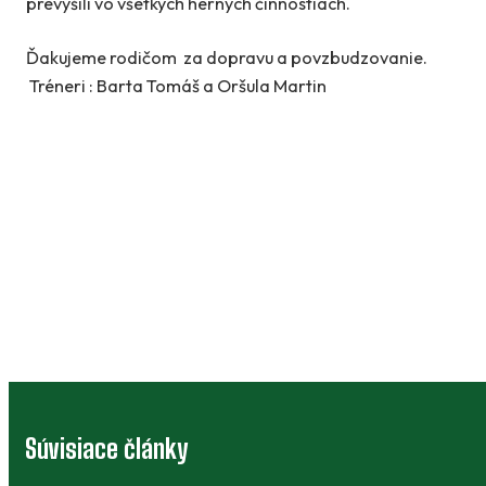
prevýšili vo všetkých herných činnostiach.
Ďakujeme rodičom za dopravu a povzbudzovanie.
Tréneri : Barta Tomáš a Oršula Martin
Súvisiace články