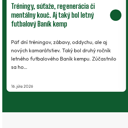
i
Podporte rast najmenších Baníko
ý
darovaním dvoch percent z vašic
daní
 ale aj
Blíži sa záver marca a to znamená jed
ý ročník
daňové povinnosti. Avšak z povinnos
Zúčastnilo
stať aj príjemné potešenie.…
20. februára 2026