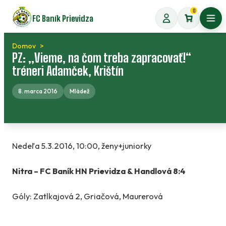
Preskočiť
0
FC Baník Prievidza
na
Otvo
obsah
Domov
PZ: „Vieme, na čom treba zapracovať!“
tréneri Adamček, Krištín
8. marca 2016
Mládež
Nedeľa 5.3.2016, 10:00, ženy+juniorky
Nitra – FC Baník HN Prievidza & Handlová 8:4
Góly: Zatlkajová 2, Griačová, Maurerová