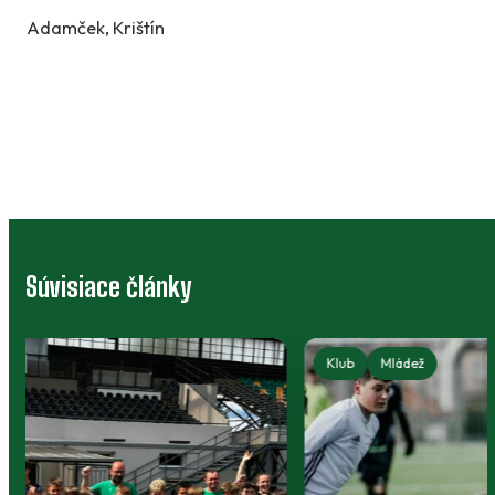
Adamček, Krištín
Súvisiace články
11 - Prípravka
Klub
Mládež