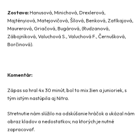
Zostava:
Hanusová, Minichová, Drexlerová,
Majtényiová, Matejovičová, Šílová, Benková, Zatlkajová,
Maurerová, Griačová, Bugárová, (Rudzanová,
Zábojníková, Valuchová S., Valuchová F., Černušková,
Borčinová).
Komentár:
Zápas sa hral 4x 30 minút, bol to mix žien a junioriek, s
tým istým nastúpila aj Nitra.
Stretnutie nám slúžilo na odskúšanie hráčok a ukázal nám
obraz kladov a nedostatkov, na ktorých je nutné
zapracovať.