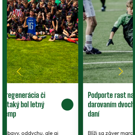
Podporte rast najmenších Baníkov
darovaním dvoch percent z vašich
daní
Blíži sa záver marca a to znamená jediné -