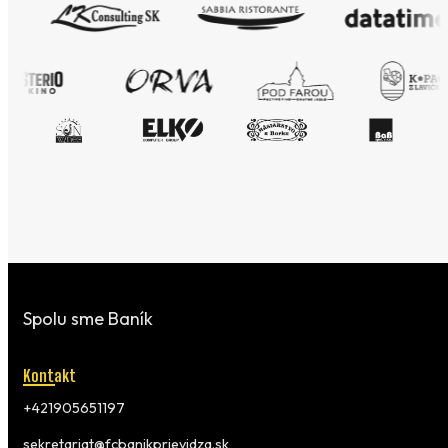
Spolu sme Baník
Kontakt
+421905651197
sekretariat@fcbanikprievidza.sk