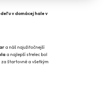
nedeľu v domácej hale v
ar
a náš najužitočnejší
ula
a najlepší strelec bol
 za štartovné a všetkým