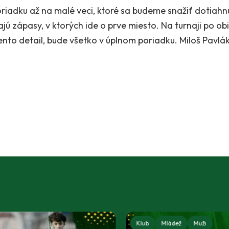
riadku až na malé veci, ktoré sa budeme snažiť dotiah
ajú zápasy, v ktorých ide o prve miesto. Na turnaji po o
ento detail, bude všetko v úplnom poriadku. Miloš Pavlá
Klub
Mládež
U15 - Starší žiaci
U14 - Starší žiaci