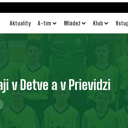
Aktuality
A-tím
Mládež
Klub
Vstu
aji v Detve a v Prievidzi