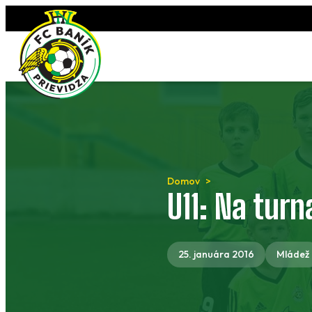
Preskočiť
na
obsah
Domov
U11: Na turn
25. januára 2016
Mládež