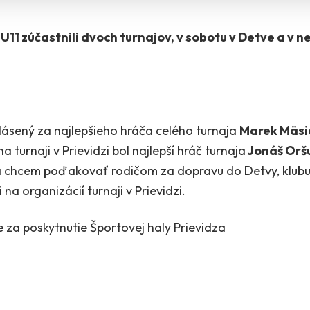
U11 zúčastnili dvoch turnajov, v sobotu v Detve a v 
hlásený za najlepšieho hráča celého turnaja
Marek Mäsi
a turnaji v Prievidzi bol najlepší hráč turnaja
Jonáš Orš
a chcem poďakovať rodičom za dopravu do Detvy, klubu
 na organizácií turnaji v Prievidzi.
 za poskytnutie Športovej haly Prievidza