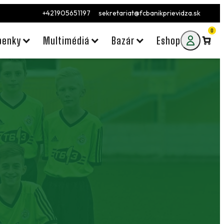
+421905651197
sekretariat@fcbanikprievidza.sk
0
penky
Multimédiá
Bazár
Eshop