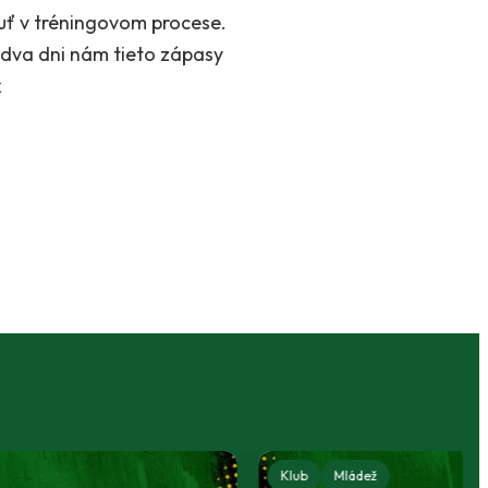
nuť v tréningovom procese.
bidva dni nám tieto zápasy
k
Klub
Mládež
U15 - Starší žiaci
U14 - Starší žiaci
U19 - Starší do