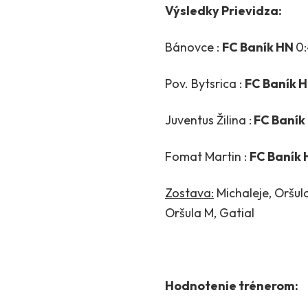
Výsledky Prievidza:
Bánovce :
FC Baník HN
0:
Pov. Bytsrica :
FC Baník 
Juventus Žilina :
FC Baník
Fomat Martin :
FC Baník
Zostava:
Michaleje, Oršula
Oršula M, Gatial
Hodnotenie trénerom: