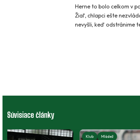
Herne to bolo celkom v po
Žiaľ, chlapci ešte nezvlád
nevyšli, keď odstránime t
Súvisiace články
Klub
Mládež