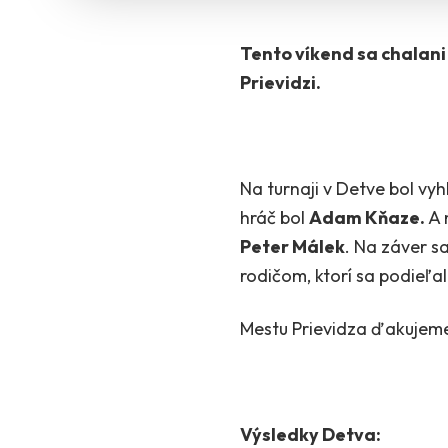
Tento víkend sa chalani 
Prievidzi.
Na turnaji v Detve bol vy
hráč bol
Adam Kňaze.
A n
Peter Málek
. Na záver s
rodičom, ktorí sa podieľali
Mestu Prievidza ďakujeme
Výsledky Detva: