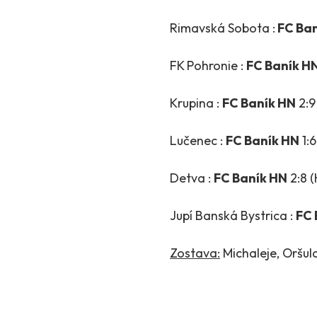
Rimavská Sobota :
FC Ban
FK Pohronie :
FC Baník H
Krupina :
FC Baník HN
2:9
Lučenec :
FC Baník HN
1:6
Detva :
FC Baník HN
2:8 (
Jupí Banská Bystrica :
FC 
Zostava:
Michaleje, Oršula