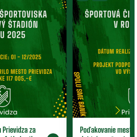
Pätnástka zdolala Slovan.