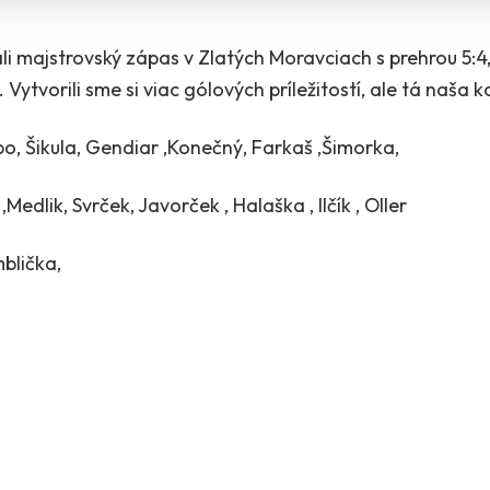
i majstrovský zápas v Zlatých Moravciach s prehrou 5:4,
Vytvorili sme si viac gólových príležitostí, ale tá naša
o, Šikula, Gendiar ,Konečný, Farkaš ,Šimorka,
, Svrček, Javorček , Halaška , Ilčík , Oller
blička,