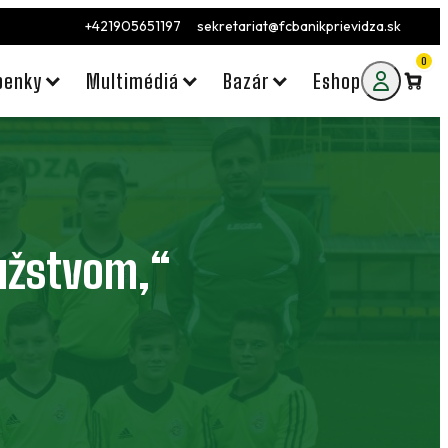
+421905651197
sekretariat@fcbanikprievidza.sk
0
penky
Multimédiá
Bazár
Eshop
mužstvom,“