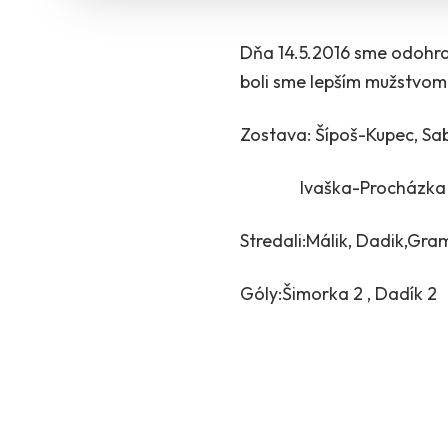
Dňa 14.5.2016 sme odohral
boli sme lepším mužstvom. 
Zostava: Šípoš-Kupec, Sab
Ivaška-Procházka ,Medlik
Stredali:Málik, Dadik,Gram
Góly:Šimorka 2 , Dadík 2