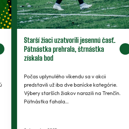
Starší žiaci uzatvorili jesennú časť.
Pätnástka prehrala, štrnástka
získala bod
Počas uplynulého víkendu sa v akcii
predstavili už iba dve banícke kategórie.
Výbery starších žiakov narazili na Trenčín.
Pätnástka ťahala…