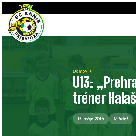
Preskočiť
na
obsah
Domov
U13: „Prehr
tréner Hala
15. mája 2016
Mládež