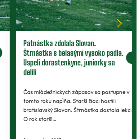
Pätnástka zdolala Slovan.
Štrnástka s belasými vysoko padla.
Uspeli dorastenkyne, juniorky sa
delili
Čas mládežníckych zápasov sa postupne v
tomto roku napĺňa. Starší žiaci hostili
bratislavský Slovan. Štrnástka dostala lekciu.
O rok starší…