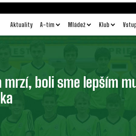
Aktuality
A-tím
Mládež
Klub
Vstu
a mrzí, boli sme lepším 
ška