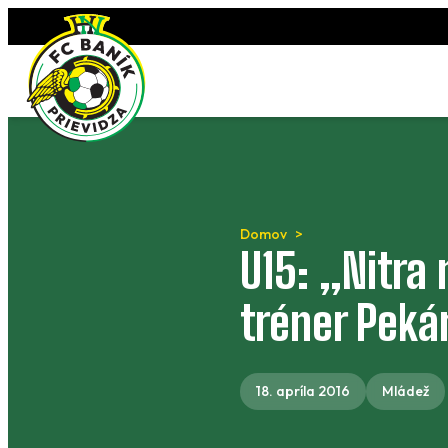
Preskočiť
na
obsah
Domov
U15: „Nitra
tréner Peká
18. apríla 2016
Mládež