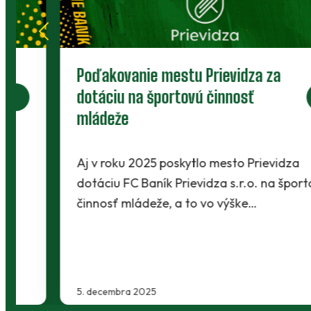
Poďakovanie mestu Prievidza za
dotáciu na športovú činnosť
mládeže
Aj v roku 2025 poskytlo mesto Prievidza
dotáciu FC Baník Prievidza s.r.o. na športovú
činnosť mládeže, a to vo výške…
5. decembra 2025