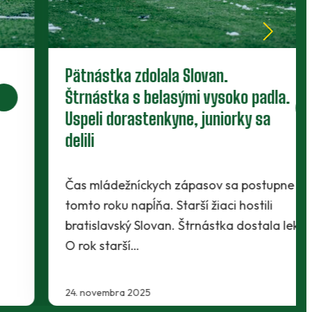
Pätnástka zdolala Slovan.
Štrnástka s belasými vysoko padla.
Uspeli dorastenkyne, juniorky sa
delili
Čas mládežníckych zápasov sa postupne v
tomto roku napĺňa. Starší žiaci hostili
bratislavský Slovan. Štrnástka dostala lekciu.
O rok starší…
24. novembra 2025