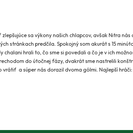
ť zlepšujúce sa výkony našich chlapcov, avšak Nitra nás 
ých stránkach predčila. Spokojný som akurát s 15 minút
 chalani hrali to, čo sme si povedali a čo je v ich možno
chodom do útočnej fázy, dvakrát sme nastrelili konštru
vrátiť a súper nás dorazil dvoma gólmi. Najlepší hráči: