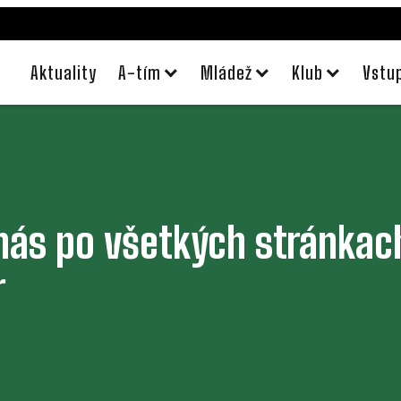
Aktuality
A-tím
Mládež
Klub
Vstu
 nás po všetkých stránkac
r