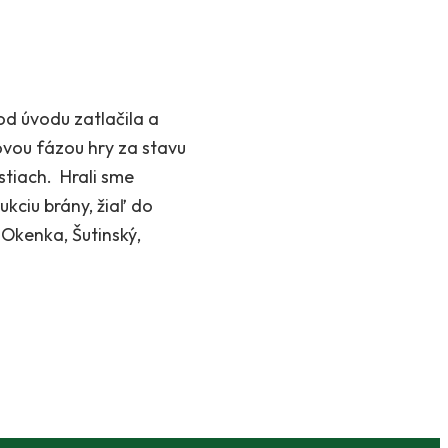
od úvodu zatlačila a
ovou fázou hry za stavu
stiach. Hrali sme
kciu brány, žiaľ do
 Okenka, Šutinský,