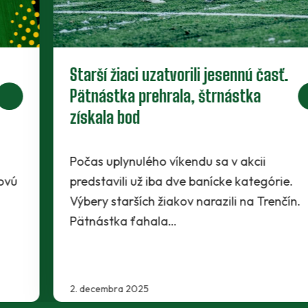
Starší žiaci uzatvorili jesennú časť.
Pätnástka prehrala, štrnástka
získala bod
Počas uplynulého víkendu sa v akcii
predstavili už iba dve banícke kategórie.
Výbery starších žiakov narazili na Trenčín.
Pätnástka ťahala…
2. decembra 2025