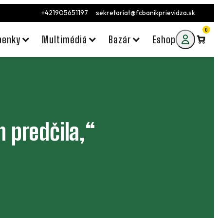
+421905651197
sekretariat@fcbanikprievidza.sk
0
penky
Multimédiá
Bazár
Eshop
h predčila,“