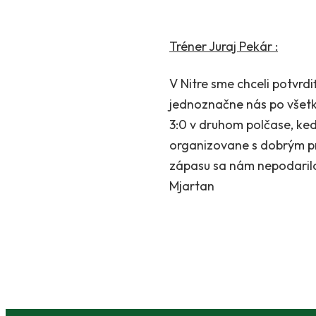
Tréner Juraj Pekár :
V Nitre sme chceli potvrdi
jednoznačne nás po všetk
3:0 v druhom polčase, kedy
organizovane s dobrým pre
zápasu sa nám nepodarilo 
Mjartan